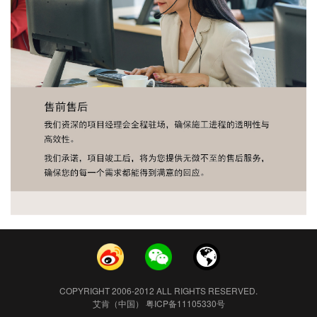
COPYRIGHT 2006-2012 ALL RIGHTS RESERVED.
艾肯（中国） 粤ICP备11105330号